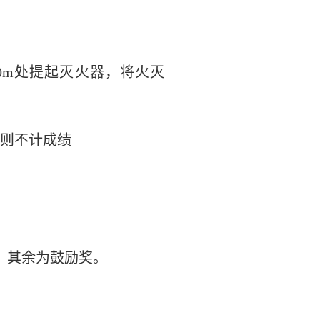
0m
处提起灭火器，将火灭
则不计成绩
，其余为鼓励奖。