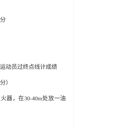
分
运动员过终点线计成绩
分）
灭火器，在
30-40m
处放一油