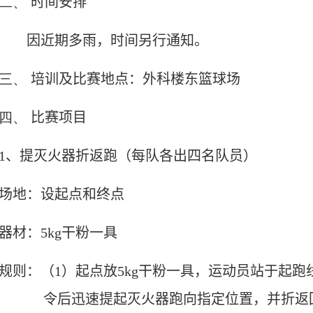
二、
时间安排
因近期多雨，时间另行通知。
三、
培训及比赛地点：外科楼东篮球场
四、
比赛项目
1
、提灭火器折返跑（每队各出四名队员）
场地：设起点和终点
器材：
5kg
干粉一具
规则：（
1
）起点放
5kg
干粉一具，运动员站于起跑
令后迅速提起灭火器跑向指定位置，并折返