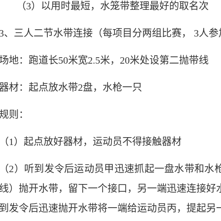
（
3
）以用时最短，水笼带整理最好的取名次
3
、三人二节水带连接（每项目分两组比赛，
3
人参
场地：跑道长
50
米宽
2.5
米，
20
米处设第二抛带线
器材：起点放水带
2
盘，水枪一只
规则：
（
1
）起点放好器材，运动员不得接触器材
（
2
）听到发令后运动员甲迅速抓起一盘水带和水
线）抛开水带，留下一个接口，另一端迅速连接好
到发令后迅速抛开水带将一端给运动员丙，提起另