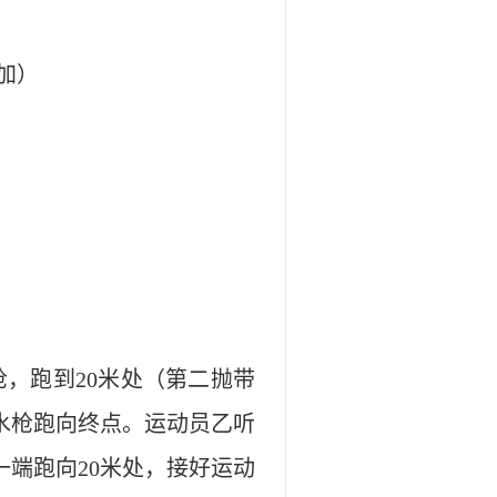
加）
枪，跑到
20
米
处（第二抛带
水枪跑向终点。运动员乙听
一端跑向
20
米
处，接好运动